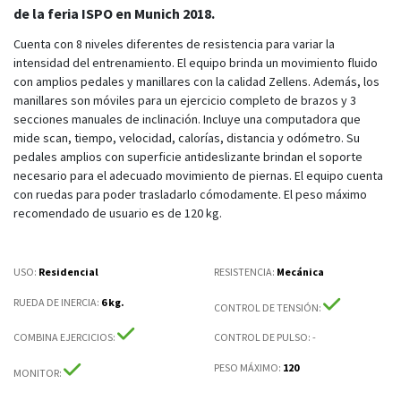
de la feria ISPO en Munich 2018.
Cuenta con 8 niveles diferentes de resistencia para variar la
intensidad del entrenamiento. El equipo brinda un movimiento fluido
con amplios pedales y manillares con la calidad Zellens. Además, los
manillares son móviles para un ejercicio completo de brazos y 3
secciones manuales de inclinación. Incluye una computadora que
mide scan, tiempo, velocidad, calorías, distancia y odómetro. Su
pedales amplios con superficie antideslizante brindan el soporte
necesario para el adecuado movimiento de piernas. El equipo cuenta
con ruedas para poder trasladarlo cómodamente. El peso máximo
recomendado de usuario es de 120 kg.
USO:
Residencial
RESISTENCIA
:
Mecánica
RUEDA DE INERCIA
:
6 kg.
CONTROL DE TENSIÓN
:
COMBINA EJERCICIOS
:
CONTROL DE PULSO
: -
PESO MÁXIMO
:
120
MONITOR
: