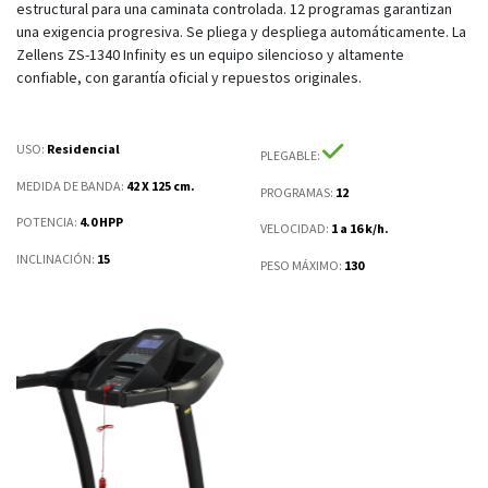
estructural para una caminata controlada. 12 programas garantizan
una exigencia progresiva. Se pliega y despliega automáticamente. La
Zellens ZS-1340 Infinity es un equipo silencioso y altamente
confiable, con garantía oficial y repuestos originales.
USO:
Residencial
PLEGABLE
:
MEDIDA DE BANDA
:
42 X 125 cm.
PROGRAMAS
:
12
POTENCIA
:
4.0 HPP
VELOCIDAD
:
1 a 16 k/h.
INCLINACIÓN
:
15
PESO MÁXIMO
:
130