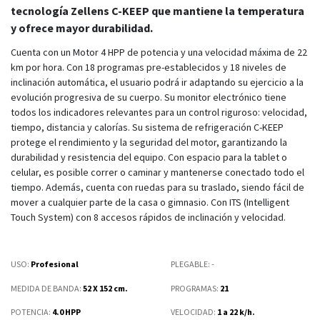
tecnología Zellens C-KEEP que mantiene la temperatura
y ofrece mayor durabilidad.
Cuenta con un Motor 4 HPP de potencia y una velocidad máxima de 22
km por hora. Con 18 programas pre-establecidos y 18 niveles de
inclinación automática, el usuario podrá ir adaptando su ejercicio a la
evolución progresiva de su cuerpo. Su monitor electrónico tiene
todos los indicadores relevantes para un control riguroso: velocidad,
tiempo, distancia y calorías. Su sistema de refrigeración C-KEEP
protege el rendimiento y la seguridad del motor, garantizando la
durabilidad y resistencia del equipo. Con espacio para la tablet o
celular, es posible correr o caminar y mantenerse conectado todo el
tiempo. Además, cuenta con ruedas para su traslado, siendo fácil de
mover a cualquier parte de la casa o gimnasio. Con ITS (Intelligent
Touch System) con 8 accesos rápidos de inclinación y velocidad.
USO:
Profesional
PLEGABLE
: -
MEDIDA DE BANDA
:
52 X 152 cm.
PROGRAMAS
:
21
POTENCIA
:
4.0 HPP
VELOCIDAD
:
1 a 22 k/h.