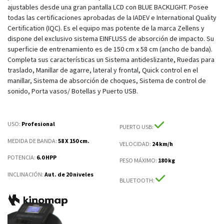
ajustables desde una gran pantalla LCD con BLUE BACKLIGHT. Posee
todas las certificaciones aprobadas de la IADEV e International Quality
Certification (IQC). Es el equipo mas potente de la marca Zellens y
dispone del exclusivo sistema EINFLUSS de absorción de impacto. Su
superficie de entrenamiento es de 150 cm x 58 cm (ancho de banda).
Completa sus características un Sistema antideslizante, Ruedas para
traslado, Manillar de agarre, lateral y frontal, Quick control en el
manillar, Sistema de absorción de choques, Sistema de control de
sonido, Porta vasos/ Botellas y Puerto USB.
USO:
Profesional
PUERTO USB
:
MEDIDA DE BANDA
:
58 X 150 cm.
VELOCIDAD
:
24 km/h
POTENCIA
:
6.0 HPP
PESO MÁXIMO
:
180 kg
INCLINACIÓN
:
Aut. de 20 niveles
BLUETOOTH
: