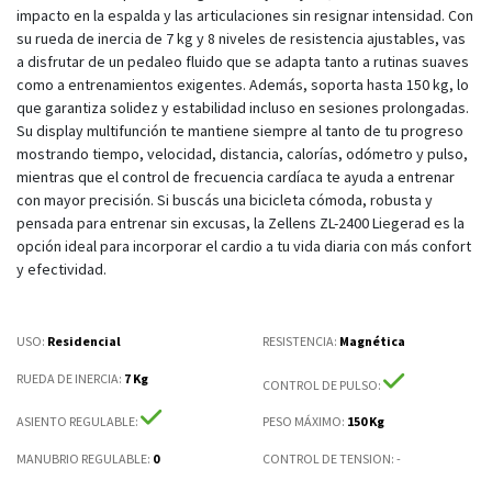
impacto en la espalda y las articulaciones sin resignar intensidad. Con
su rueda de inercia de 7 kg y 8 niveles de resistencia ajustables, vas
a disfrutar de un pedaleo fluido que se adapta tanto a rutinas suaves
como a entrenamientos exigentes. Además, soporta hasta 150 kg, lo
que garantiza solidez y estabilidad incluso en sesiones prolongadas.
Su display multifunción te mantiene siempre al tanto de tu progreso
mostrando tiempo, velocidad, distancia, calorías, odómetro y pulso,
mientras que el control de frecuencia cardíaca te ayuda a entrenar
con mayor precisión. Si buscás una bicicleta cómoda, robusta y
pensada para entrenar sin excusas, la Zellens ZL-2400 Liegerad es la
opción ideal para incorporar el cardio a tu vida diaria con más confort
y efectividad.
USO:
Residencial
RESISTENCIA
:
Magnética
RUEDA DE INERCIA
:
7 Kg
CONTROL DE PULSO
:
ASIENTO REGULABLE
:
PESO MÁXIMO
:
150 Kg
MANUBRIO REGULABLE
:
0
CONTROL DE TENSION
: -