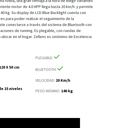
a rutina, una gran ventaja a la hora de elegir variantes
potente motor de 4.0 HPP llega hasta 20 km/h. y permite
140 kg. Su display de LCD Blue Backlight cuenta con
res para poder realizar el seguimiento de la
mite conectarse a través del sistema de Bluetooth con
icaciones de running. Es plegable, con ruedas de
a ubicar en el hogar. Zellens es sinónimo de Excelencia
PLEGABLE
:
120 X 50 cm
BLUETOOTH
:
VELOCIDAD
:
20 Km/h
de 15 niveles
PESO MÁXIMO
:
140 kg