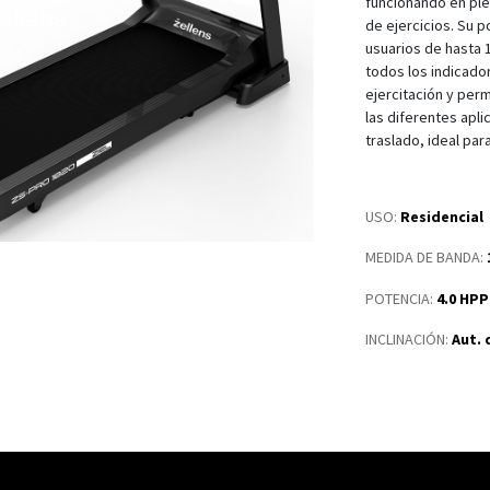
funcionando en plen
de ejercicios. Su 
usuarios de hasta 
todos los indicado
ejercitación y per
las diferentes apl
traslado, ideal par
USO:
Residencial
MEDIDA DE BANDA
:
POTENCIA
:
4.0 HPP
INCLINACIÓN
:
Aut. 