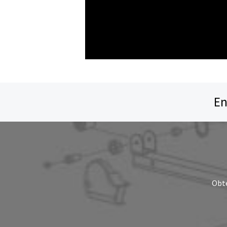
En
Obte